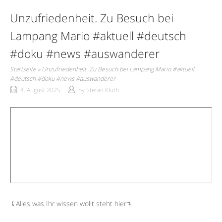
Unzufriedenheit. Zu Besuch bei
Lampang Mario #aktuell #deutsch
#doku #news #auswanderer
Startseite
»
Unzufriedenheit. Zu Besuch bei Lampang Mario #aktuell
#deutsch #doku #news #auswanderer
4. August 2025
by
Stefan Kluth
⤹Alles was Ihr wissen wollt steht hier⤵︎