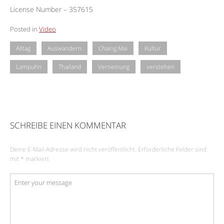
License Number – 357615
Posted in
Video
Alltag
Auswandern
Chaing Mai
Kultur
Lampuhn
Thailand
Verneinung
verstehen
SCHREIBE EINEN KOMMENTAR
Deine E-Mail-Adresse wird nicht veröffentlicht.
Erforderliche Felder sind
mit
*
markiert
Kommentar
*