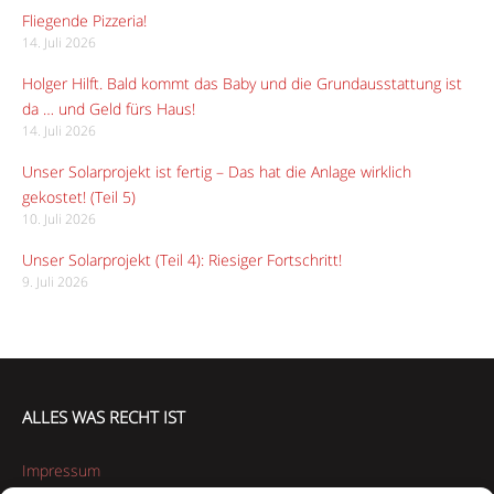
Fliegende Pizzeria!
14. Juli 2026
Holger Hilft. Bald kommt das Baby und die Grundausstattung ist
da … und Geld fürs Haus!
14. Juli 2026
Unser Solarprojekt ist fertig – Das hat die Anlage wirklich
gekostet! (Teil 5)
10. Juli 2026
Unser Solarprojekt (Teil 4): Riesiger Fortschritt!
9. Juli 2026
ALLES WAS RECHT IST
Impressum