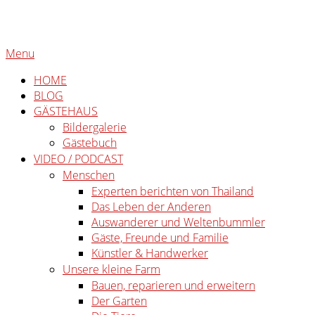
Skip
to
Home
content
Menu
Menu
HOME
BLOG
GÄSTEHAUS
Bildergalerie
Gästebuch
VIDEO / PODCAST
Menschen
Experten berichten von Thailand
Das Leben der Anderen
Auswanderer und Weltenbummler
Gäste, Freunde und Familie
Künstler & Handwerker
Unsere kleine Farm
Bauen, reparieren und erweitern
Der Garten