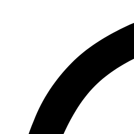
search
bar