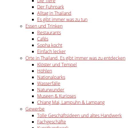
Die Tiere
Der Fuhrpark
Alltag in Thailand
Es gibt immer was zu tun
Essen und Trinken
Restaurants
Cafés
Sopha kocht
Einfach lecker
Orte in Thailand. Es gibt immer was zu entdecken
Klöster und Tempel
Höhlen
Nationalparks
Wasserfälle
Naturwunder
Museen & Kurioses
Chiang Mai, Lampuhn & Lampang
Gewerbe
Tolle Geschäftsideen und altes Handwerk
Fachgeschäfte