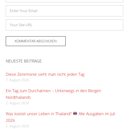
E-
Mail-
Adresse
Website
NEUESTE BEITRÄGE
Diese Zeremonie sieht man nicht jeden Tag
7. August 2026
Ein Tag zum Durchatmen – Unterwegs in den Bergen
Nordthailands
2. August 2026
Was kostet unser Leben in Thailand?
Alle Ausgaben im Juli
2026
2. August 2026