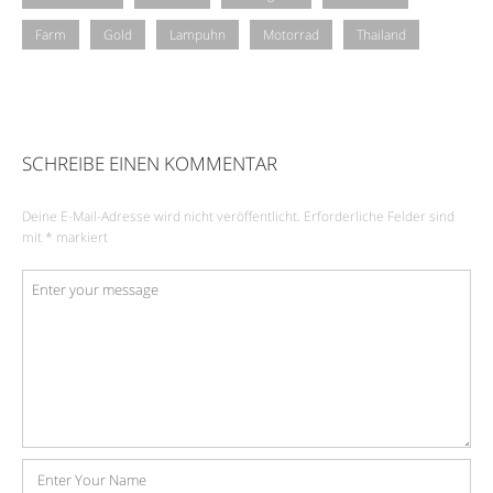
Farm
Gold
Lampuhn
Motorrad
Thailand
SCHREIBE EINEN KOMMENTAR
Deine E-Mail-Adresse wird nicht veröffentlicht.
Erforderliche Felder sind
mit
*
markiert
Kommentar
*
Name