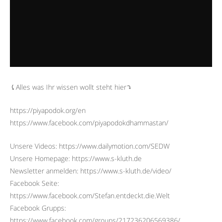
⤹Alles was Ihr wissen wollt steht hier⤵︎
https://piyapodok.org/en
https://www.facebook.com/piyapodokdhammastan/
Unsere Videos: https://www.dailymotion.com/SEDW
Unsere Homepage: https://www.s-kluth.de
Newsletter anmelden: https://www.s-kluth.de/video/
Facebook Seite:
https://www.facebook.com/Stefan.entdeckt.die.Welt
Facebook Grupps:
https://www.facebook.com/groups/217236206569386/