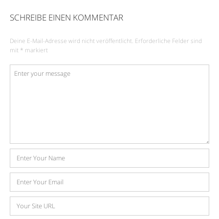
SCHREIBE EINEN KOMMENTAR
Deine E-Mail-Adresse wird nicht veröffentlicht.
Erforderliche Felder sind
mit
*
markiert
Kommentar
*
Name
E-
Mail-
Adresse
Website