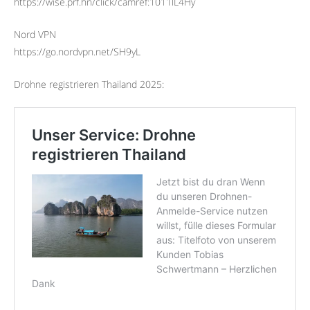
https://wise.prf.hn/click/camref:1011lL4Hy
Nord VPN
https://go.nordvpn.net/SH9yL
Drohne registrieren Thailand 2025: