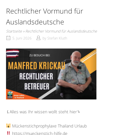
Rechtlicher Vormund für
Auslandsdeutsche
Startseite
»
Rechtlicher Vormund für Auslandsdeutsche
5. Juni 2026
by
Stefan Kluth
⤹Alles was Ihr wissen wollt steht hier⤵︎
Mückenstichprophylaxe Thailand Urlaub
https://mueckenstich-hilfe.de