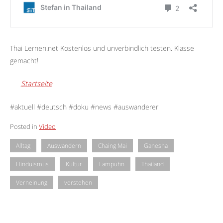
Thai Lernen.net Kostenlos und unverbindlich testen. Klasse
gemacht!
Startseite
#aktuell #deutsch #doku #news #auswanderer
Posted in
Video
Alltag
Auswandern
Chaing Mai
Ganesha
Hinduismus
Kultur
Lampuhn
Thailand
Verneinung
verstehen