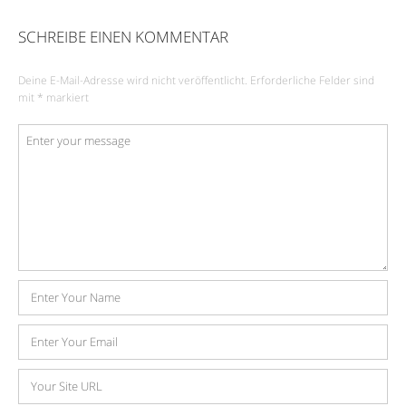
SCHREIBE EINEN KOMMENTAR
Deine E-Mail-Adresse wird nicht veröffentlicht.
Erforderliche Felder sind
mit
*
markiert
Kommentar
*
Name
E-
Mail-
Adresse
Website