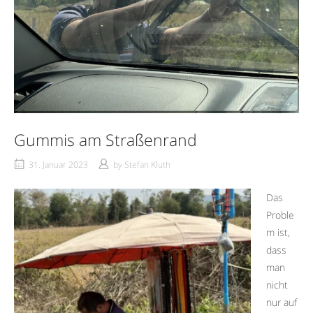
Gummis am Straßenrand
31. Januar 2023
by
Stefan Kluth
Das
Proble
m ist,
dass
man
nicht
nur auf