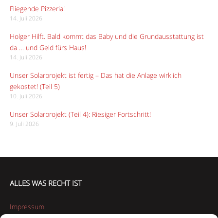
Fliegende Pizzeria!
14. Juli 2026
Holger Hilft. Bald kommt das Baby und die Grundausstattung ist
da … und Geld fürs Haus!
14. Juli 2026
Unser Solarprojekt ist fertig – Das hat die Anlage wirklich
gekostet! (Teil 5)
10. Juli 2026
Unser Solarprojekt (Teil 4): Riesiger Fortschritt!
9. Juli 2026
ALLES WAS RECHT IST
Impressum