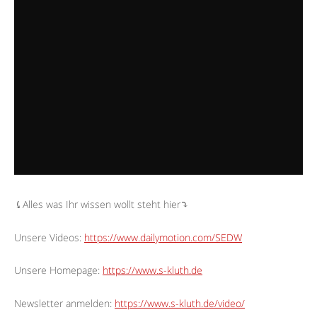
⤹Alles was Ihr wissen wollt steht hier⤵︎
Unsere Videos:
https://www.dailymotion.com/SEDW
Unsere Homepage:
https://www.s-kluth.de
Newsletter anmelden:
https://www.s-kluth.de/video/