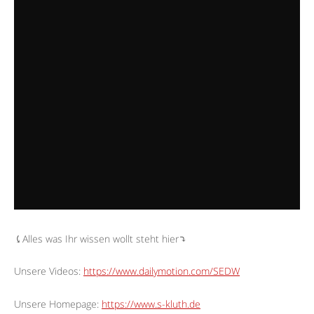
⤹Alles was Ihr wissen wollt steht hier⤵︎
Unsere Videos:
https://www.dailymotion.com/SEDW
Unsere Homepage:
https://www.s-kluth.de