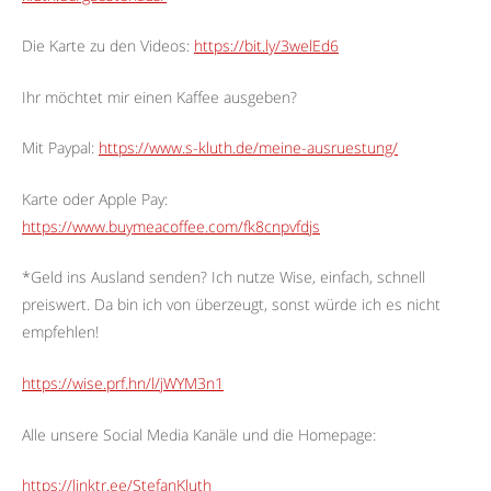
Die Karte zu den Videos:
https://bit.ly/3welEd6
Ihr möchtet mir einen Kaffee ausgeben?
Mit Paypal:
https://www.s-kluth.de/meine-ausruestung/
Karte oder Apple Pay:
https://www.buymeacoffee.com/fk8cnpvfdjs
*Geld ins Ausland senden? Ich nutze Wise, einfach, schnell
preiswert. Da bin ich von überzeugt, sonst würde ich es nicht
empfehlen!
https://wise.prf.hn/l/jWYM3n1
Alle unsere Social Media Kanäle und die Homepage:
https://linktr.ee/StefanKluth