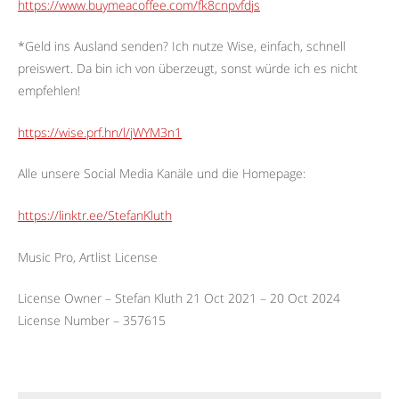
https://www.buymeacoffee.com/fk8cnpvfdjs
*Geld ins Ausland senden? Ich nutze Wise, einfach, schnell
preiswert. Da bin ich von überzeugt, sonst würde ich es nicht
empfehlen!
https://wise.prf.hn/l/jWYM3n1
Alle unsere Social Media Kanäle und die Homepage:
https://linktr.ee/StefanKluth
Music Pro, Artlist License
License Owner – Stefan Kluth 21 Oct 2021 – 20 Oct 2024
License Number – 357615