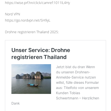
https://wise.prf.hn/click/camref:1011lL4Hy
Nord VPN
https://go.nordvpn.net/SH9yL
Drohne registrieren Thailand 2025: