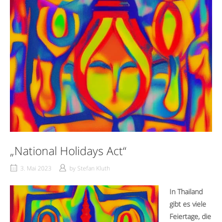
„National Holidays Act“
3. Mai 2023
by
Stefan Kluth
In Thailand
gibt es viele
Feiertage, die