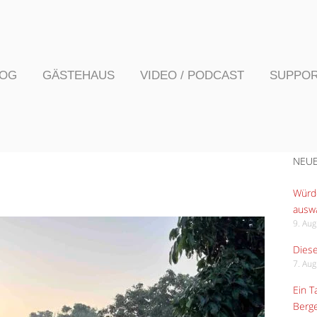
LOG
GÄSTEHAUS
VIDEO / PODCAST
SUPPO
NEUE
Würde
ausw
9. Au
Diese
7. Au
Ein 
Berge