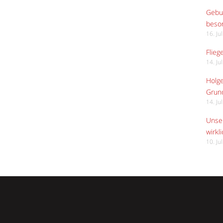
Gebur
beso
16. Ju
Flieg
14. Ju
Holge
Grund
14. Ju
Unser
wirkli
10. Ju