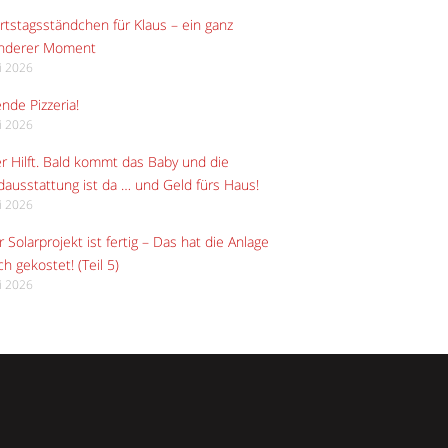
tstagsständchen für Klaus – ein ganz
nderer Moment
li 2026
ende Pizzeria!
li 2026
r Hilft. Bald kommt das Baby und die
ausstattung ist da … und Geld fürs Haus!
li 2026
 Solarprojekt ist fertig – Das hat die Anlage
ch gekostet! (Teil 5)
li 2026