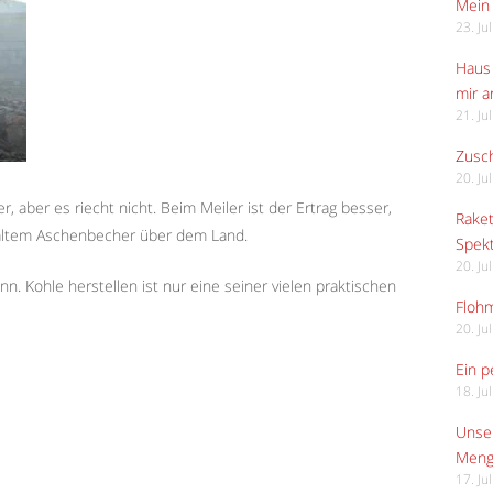
Mein 
23. Ju
Haus 
mir 
21. Ju
Zusch
20. Ju
r, aber es riecht nicht. Beim Meiler ist der Ertrag besser,
Raket
 altem Aschenbecher über dem Land.
Spekt
20. Ju
n. Kohle herstellen ist nur eine seiner vielen praktischen
Flohm
20. Ju
Ein p
18. Ju
Unser
Meng
17. Ju