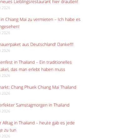
neues Lieblingsrestaurant hier draußen!
li 2026
in Chiang Mai zu vermieten – Ich habe es
angesehen!
li 2026
auerpaket aus Deutschland! Danke!!!!
li 2026
enfest in Thailand – Ein traditionelles
akel, das man erlebt haben muss
li 2026
arkt: Chang Phuek Chiang Mai Thailand
li 2026
erfekter Samstagmorgen in Thailand
li 2026
 Alltag in Thailand – heute gab es jede
e zu tun
li 2026