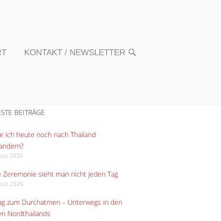
RT
KONTAKT / NEWSLETTER
OPEN
SEARCH
BAR
STE BEITRÄGE
 ich heute noch nach Thailand
andern?
gust 2026
 Zeremonie sieht man nicht jeden Tag
gust 2026
Tag zum Durchatmen – Unterwegs in den
n Nordthailands