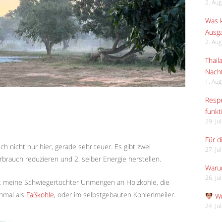
2. Au
Was k
Ausga
2. Au
Thail
Nach
1. Au
Respe
funkt
29. Ju
Für d
ch nicht nur hier, gerade sehr teuer. Es gibt zwei
27. Ju
brauch reduzieren und 2. selber Energie herstellen.
Waru
26. Ju
t meine Schwiegertochter Unmengen an Holzkohle, die
hmal als
Faßkohle
, oder im selbstgebauten Kohlenmeiler.
Wi
24. Ju