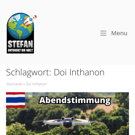
Skip
to
Home
content
M
Menu
Schlagwort:
Doi Inthanon
Startseite
»
Doi Inthanon