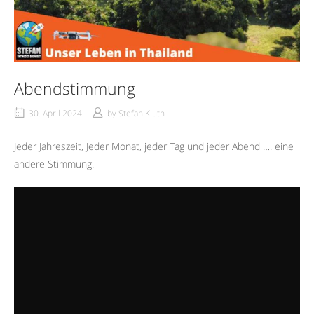
Abendstimmung
30. April 2024
by
Stefan Kluth
Jeder Jahreszeit, Jeder Monat, jeder Tag und jeder Abend …. eine
andere Stimmung.