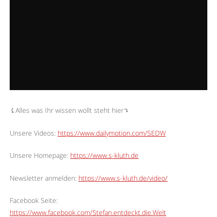
⤹Alles was Ihr wissen wollt steht hier⤵︎
Unsere Videos:
https://www.dailymotion.com/SEDW
Unsere Homepage:
https://www.s-kluth.de
Newsletter anmelden:
https://www.s-kluth.de/video/
Facebook Seite:
https://www.facebook.com/Stefan.entdeckt.die.Welt