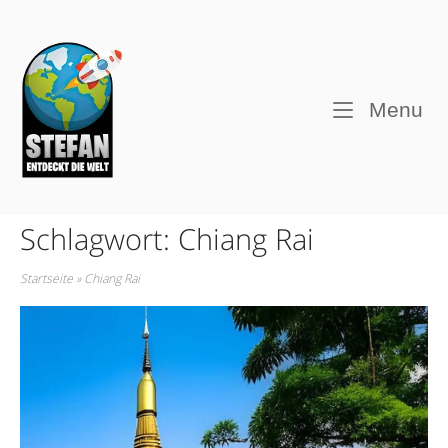
Skip
to
Home
content
M
Menu
Schlagwort:
Chiang Rai
Startseite
»
Chiang Rai