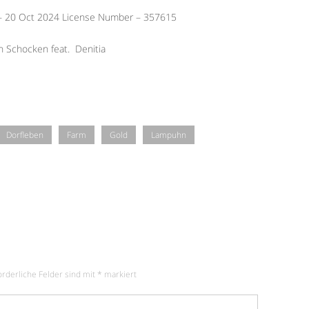
 – 20 Oct 2024 License Number – 357615
n Schocken feat.
Denitia
Dorfleben
Farm
Gold
Lampuhn
orderliche Felder sind mit
*
markiert