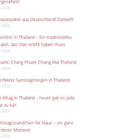
angesehen!
li 2026
auerpaket aus Deutschland! Danke!!!!
li 2026
enfest in Thailand – Ein traditionelles
akel, das man erlebt haben muss
li 2026
arkt: Chang Phuek Chiang Mai Thailand
li 2026
erfekter Samstagmorgen in Thailand
li 2026
 Alltag in Thailand – heute gab es jede
e zu tun
li 2026
tstagsständchen für Klaus – ein ganz
nderer Moment
li 2026