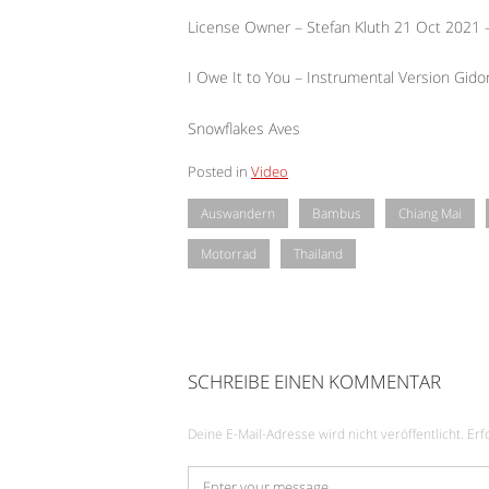
License Owner – Stefan Kluth 21 Oct 2021
I Owe It to You – Instrumental Version Gido
Snowflakes Aves
Posted in
Video
Auswandern
Bambus
Chiang Mai
Motorrad
Thailand
SCHREIBE EINEN KOMMENTAR
Deine E-Mail-Adresse wird nicht veröffentlicht.
Erf
Kommentar