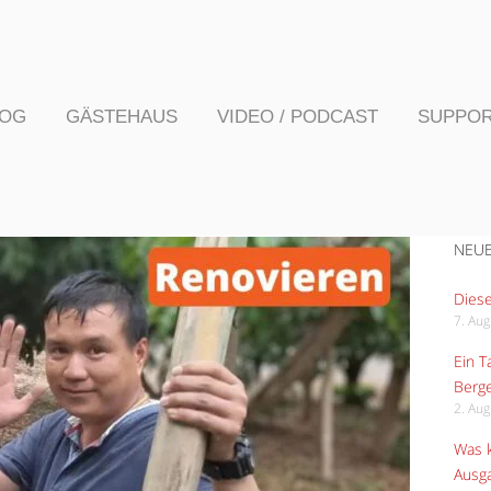
LOG
GÄSTEHAUS
VIDEO / PODCAST
SUPPO
NEUE
Diese
7. Au
Ein 
Berge
2. Au
Was k
Ausga