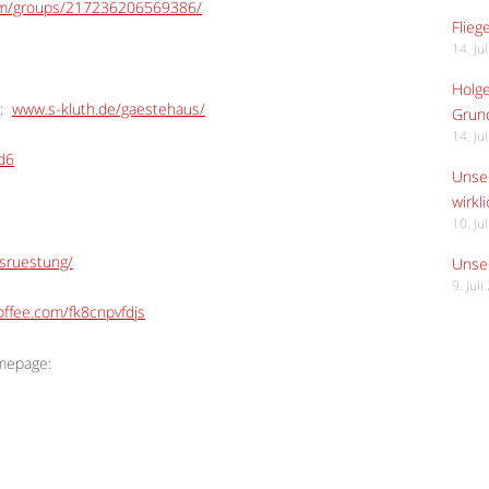
om/groups/217236206569386/
Flieg
14. Ju
Holge
:
www.s-kluth.de/gaestehaus/
Grund
14. Ju
Ed6
Unser
wirkli
10. Ju
usruestung/
Unser
9. Jul
ffee.com/fk8cnpvfdjs
omepage: