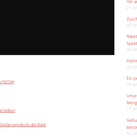
mir 
21. Ju
Zusch
20. Ju
Raket
Spekt
20. Ju
Flohm
20. Ju
Ein p
om/SEDW
18. Ju
Unser
Meng
17. Ju
e/video/
Gebur
tefan.entdeckt.die.Welt
beso
16. Ju