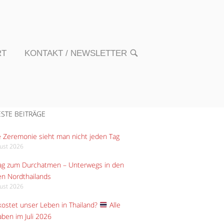
RT
KONTAKT / NEWSLETTER
OPEN
SEARCH
BAR
STE BEITRÄGE
 Zeremonie sieht man nicht jeden Tag
gust 2026
Tag zum Durchatmen – Unterwegs in den
n Nordthailands
gust 2026
ostet unser Leben in Thailand?
Alle
ben im Juli 2026