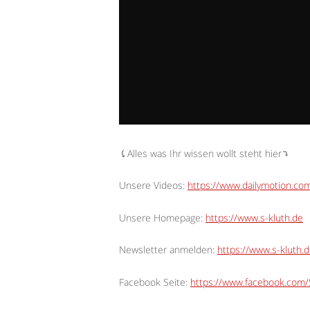
⤹Alles was Ihr wissen wollt steht hier⤵︎
Unsere Videos:
https://www.dailymotion.c
Unsere Homepage:
https://www.s-kluth.de
Newsletter anmelden:
https://www.s-kluth.d
Facebook Seite:
https://www.facebook.com/S