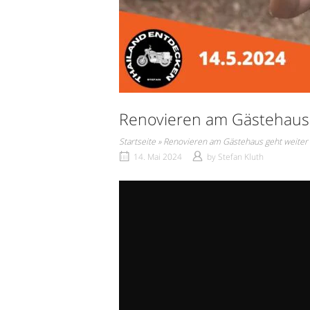
Renovieren am Gästehaus 
Startseite
»
Renovieren am Gästehaus geht weiter
14. Mai 2024
by
Stefan Kluth