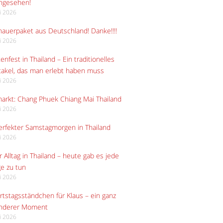
angesehen!
li 2026
auerpaket aus Deutschland! Danke!!!!
li 2026
enfest in Thailand – Ein traditionelles
akel, das man erlebt haben muss
li 2026
arkt: Chang Phuek Chiang Mai Thailand
li 2026
erfekter Samstagmorgen in Thailand
li 2026
 Alltag in Thailand – heute gab es jede
e zu tun
li 2026
tstagsständchen für Klaus – ein ganz
nderer Moment
li 2026