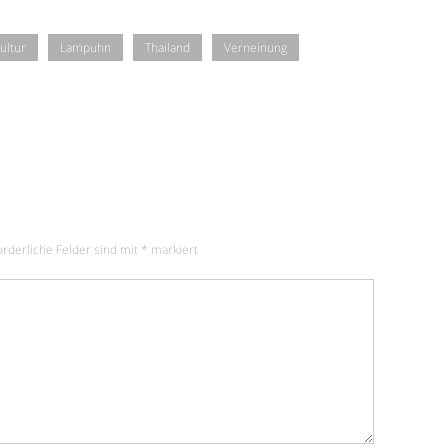
ultur
Lampuhn
Thailand
Verneinung
orderliche Felder sind mit
*
markiert