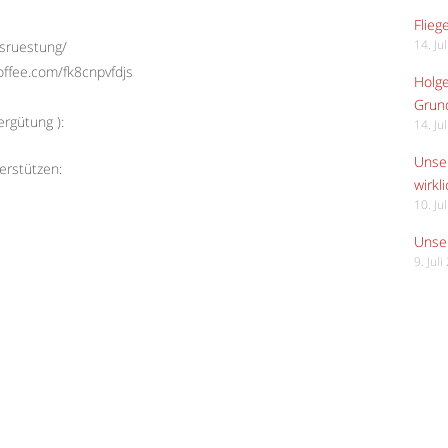
Flieg
usruestung/
14. Ju
offee.com/fk8cnpvfdjs
Holge
Grund
rgütung ):
14. Ju
Unser
erstützen:
wirkli
10. Ju
Unser
9. Jul