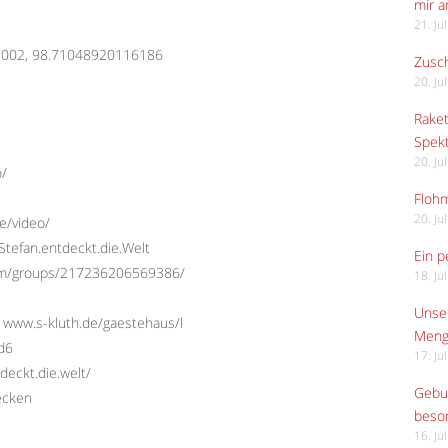
mir 
21. Ju
22002, 98.71048920116186
Zusch
20. Ju
Raket
Spekt
20. Ju
o/
Flohm
20. Ju
e/video/
tefan.entdeckt.die.Welt
Ein p
com/groups/217236206569386/
18. Ju
Unser
 www.s-kluth.de/gaestehaus/l
Meng
Ed6
17. Ju
deckt.die.welt/
Gebur
ecken
beso
16. Ju