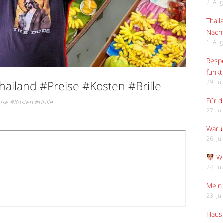
2. Au
Thail
Nach
1. Au
Respe
funkt
hailand #Preise #Kosten #Brille
29. Ju
Für d
ise #Kosten #Brille
27. Ju
Waru
26. Ju
Wi
24. Ju
Mein 
23. Ju
Haus 