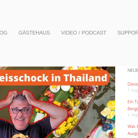
LOG
GÄSTEHAUS
VIDEO / PODCAST
SUPPO
NEUE
Diese
7. Au
Ein 
Berge
2. Au
Was k
Ausga