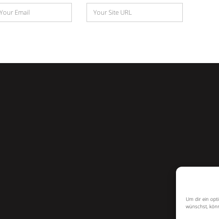
Website
e
Um dir ein opt
wünschst, könn