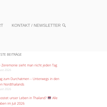
RT
KONTAKT / NEWSLETTER
OPEN
SEARCH
BAR
STE BEITRÄGE
 Zeremonie sieht man nicht jeden Tag
gust 2026
Tag zum Durchatmen – Unterwegs in den
n Nordthailands
gust 2026
ostet unser Leben in Thailand?
Alle
ben im Juli 2026