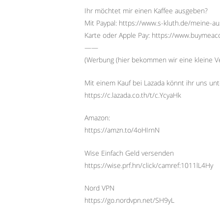
Ihr möchtet mir einen Kaffee ausgeben?
Mit Paypal: https://www.s-kluth.de/meine-a
Karte oder Apple Pay: https://www.buymeac
——
(Werbung (hier bekommen wir eine kleine Ve
Mit einem Kauf bei Lazada könnt ihr uns unt
https://c.lazada.co.th/t/c.YcyaHk
Amazon:
https://amzn.to/4oHIrnN
Wise Einfach Geld versenden
https://wise.prf.hn/click/camref:1011lL4Hy
Nord VPN
https://go.nordvpn.net/SH9yL