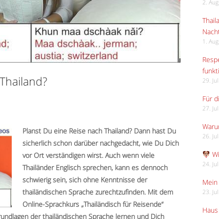
2. Au
Thail
Nach
1. Au
Respe
funkt
 Thailand?
29. Ju
Für d
27. Ju
Waru
Planst Du eine Reise nach Thailand? Dann hast Du
26. Ju
sicherlich schon darüber nachgedacht, wie Du Dich
Wi
vor Ort verständigen wirst. Auch wenn viele
24. Ju
Thailänder Englisch sprechen, kann es dennoch
schwierig sein, sich ohne Kenntnisse der
Mein 
thailändischen Sprache zurechtzufinden. Mit dem
23. Ju
Online-Sprachkurs „Thailändisch für Reisende“
Haus 
rundlagen der thailändischen Sprache lernen und Dich