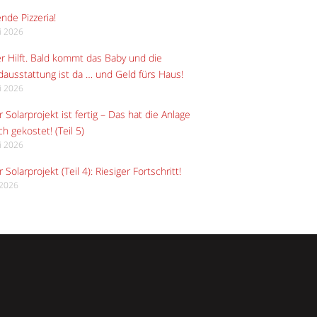
ende Pizzeria!
li 2026
r Hilft. Bald kommt das Baby und die
ausstattung ist da … und Geld fürs Haus!
li 2026
 Solarprojekt ist fertig – Das hat die Anlage
ch gekostet! (Teil 5)
li 2026
 Solarprojekt (Teil 4): Riesiger Fortschritt!
i 2026