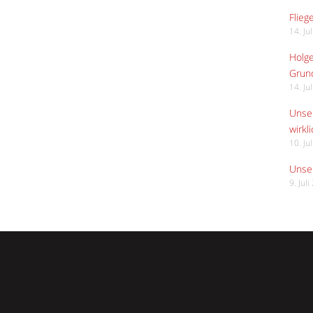
Flieg
14. Ju
Holge
Grund
14. Ju
Unser
wirkli
10. Ju
Unser
9. Jul