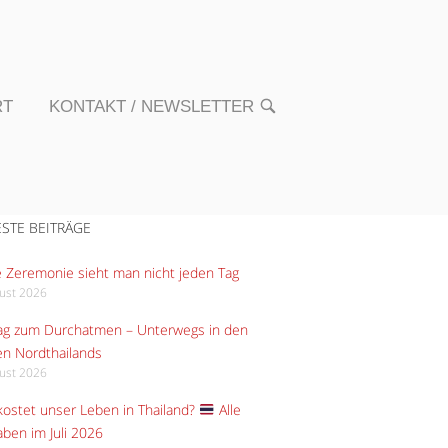
RT
KONTAKT / NEWSLETTER
OPEN
SEARCH
BAR
STE BEITRÄGE
 Zeremonie sieht man nicht jeden Tag
gust 2026
Tag zum Durchatmen – Unterwegs in den
n Nordthailands
gust 2026
ostet unser Leben in Thailand?
Alle
ben im Juli 2026