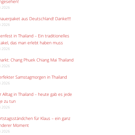
angesehen!
li 2026
auerpaket aus Deutschland! Danke!!!!
li 2026
enfest in Thailand – Ein traditionelles
akel, das man erlebt haben muss
li 2026
arkt: Chang Phuek Chiang Mai Thailand
li 2026
erfekter Samstagmorgen in Thailand
li 2026
 Alltag in Thailand – heute gab es jede
e zu tun
li 2026
tstagsständchen für Klaus – ein ganz
nderer Moment
li 2026