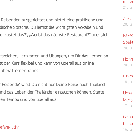
mir 
21. Ju
Zusch
on Reisenden ausgerichtet und bietet eine praktische und
20. Ju
ändische Sprache. Du lernst die wichtigsten Vokabeln und
iel kostet das?“, „Wo ist das nächste Restaurant?“ oder „Ich
Raket
Spekt
20. Ju
riftzeichen, Lernkarten und Übungen, um Dir das Lernen so
Flohm
 der Kurs flexibel und kann von überall aus online
20. Ju
überall lernen kannst.
Ein p
18. Ju
 Reisende“ wirst Du nicht nur Deine Reise nach Thailand
 und das Leben der Thailänder eintauchen können. Starte
Unser
enen Tempo und von überall aus!
Meng
17. Ju
Gebur
beso
efanKluth/
16. Ju