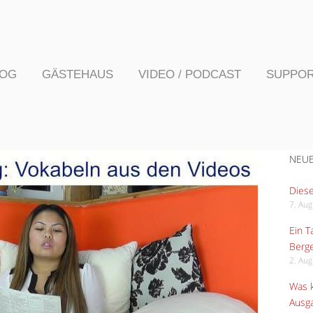
LOG
GÄSTEHAUS
VIDEO / PODCAST
SUPPO
NEUE
Diese
7. Au
Ein 
Berge
2. Au
Was k
Ausga