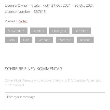
License Owner – Stefan Kluth 21 Oct 2021 – 20 Oct 2024
License Number – 357615
Posted in
Video
Auswandern
Bambus
Chiang Mai
Dorfleben
Farm
Gold
Lampuhn
Motorrad
Thailand
SCHREIBE EINEN KOMMENTAR
Deine E-Mail-Adresse wird nicht veröffentlicht.
Erforderliche Felder sind
mit
*
markiert
Kommentar
*