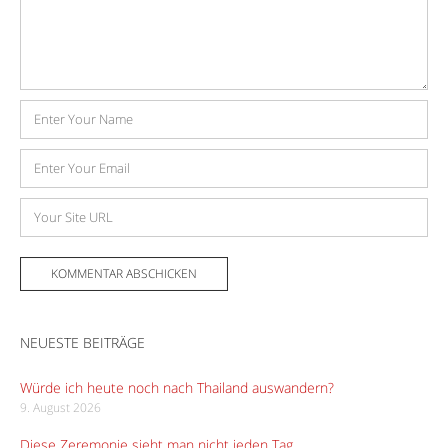
Name
E-
Mail-
Adresse
Website
NEUESTE BEITRÄGE
Würde ich heute noch nach Thailand auswandern?
9. August 2026
Diese Zeremonie sieht man nicht jeden Tag