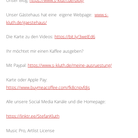
Unser Blog:
https://www.s-kluth.de/blog/
Unser Gästehaus hat eine
eigene Webpage:
www.s-
kluth.de/gaestehaus/
Die Karte zu den Videos:
https://bit.ly/3welEd6
Ihr möchtet mir einen Kaffee ausgeben?
Mit Paypal:
https://www.s-kluth.de/meine-ausruestung/
Karte oder Apple Pay:
https://www.buymeacoffee.com/fk8cnpvfdjs
Alle unsere Social Media Kanäle und die Homepage:
https://linktr.ee/StefanKluth
Music Pro, Artlist License