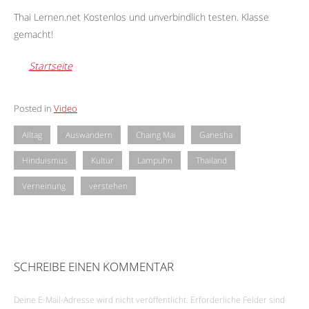
Thai Lernen.net Kostenlos und unverbindlich testen. Klasse
gemacht!
Startseite
Posted in
Video
Alltag
Auswandern
Chaing Mai
Ganesha
Hinduismus
Kultur
Lampuhn
Thailand
Verneinung
verstehen
SCHREIBE EINEN KOMMENTAR
Deine E-Mail-Adresse wird nicht veröffentlicht.
Erforderliche Felder sind