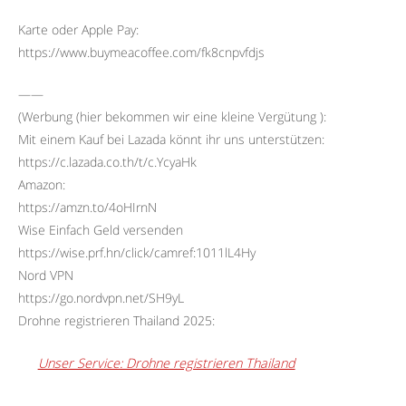
Karte oder Apple Pay:
https://www.buymeacoffee.com/fk8cnpvfdjs
——
(Werbung (hier bekommen wir eine kleine Vergütung ):
Mit einem Kauf bei Lazada könnt ihr uns unterstützen:
https://c.lazada.co.th/t/c.YcyaHk
Amazon:
https://amzn.to/4oHIrnN
Wise Einfach Geld versenden
https://wise.prf.hn/click/camref:1011lL4Hy
Nord VPN
https://go.nordvpn.net/SH9yL
Drohne registrieren Thailand 2025:
Unser Service: Drohne registrieren Thailand