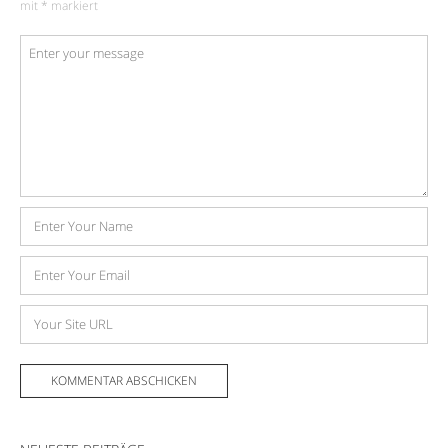
mit
*
markiert
Kommentar
*
Name
E-
Mail-
Adresse
Website