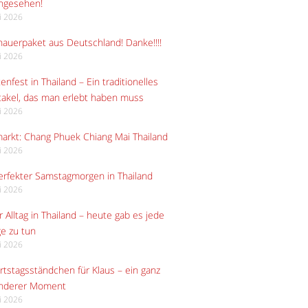
angesehen!
li 2026
auerpaket aus Deutschland! Danke!!!!
li 2026
enfest in Thailand – Ein traditionelles
akel, das man erlebt haben muss
li 2026
arkt: Chang Phuek Chiang Mai Thailand
li 2026
erfekter Samstagmorgen in Thailand
li 2026
 Alltag in Thailand – heute gab es jede
e zu tun
li 2026
tstagsständchen für Klaus – ein ganz
nderer Moment
li 2026