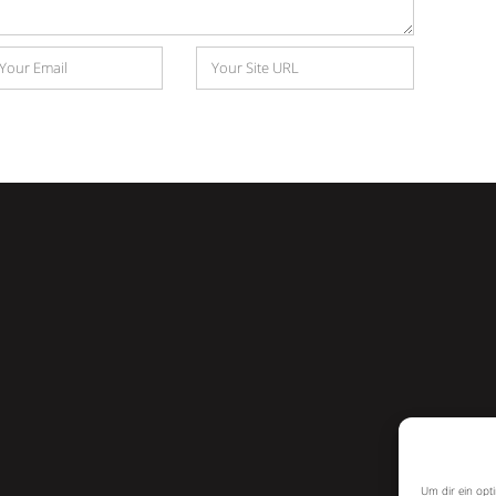
Website
e
Um dir ein opt