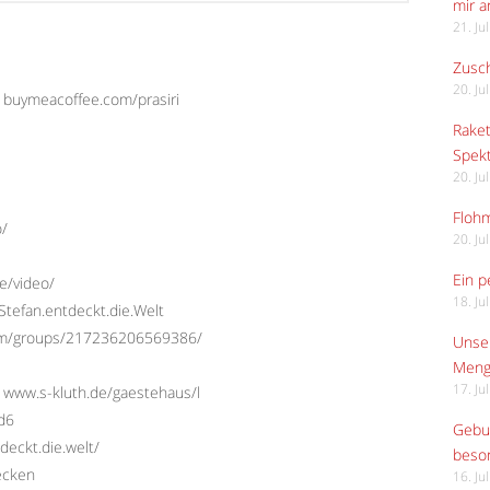
mir 
21. Ju
Zusch
20. Ju
: buymeacoffee.com/prasiri
Raket
Spekt
20. Ju
Flohm
o/
20. Ju
Ein p
e/video/
18. Ju
tefan.entdeckt.die.Welt
com/groups/217236206569386/
Unser
Meng
17. Ju
 www.s-kluth.de/gaestehaus/l
Ed6
Gebur
deckt.die.welt/
beso
ecken
16. Ju