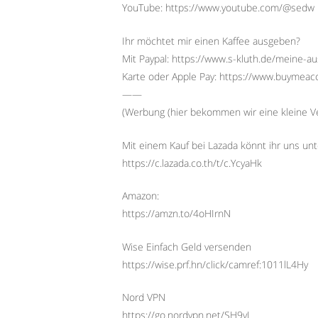
YouTube: https://www.youtube.com/@sedw
Ihr möchtet mir einen Kaffee ausgeben?
Mit Paypal: https://www.s-kluth.de/meine-a
Karte oder Apple Pay: https://www.buymeac
——
(Werbung (hier bekommen wir eine kleine Ve
Mit einem Kauf bei Lazada könnt ihr uns unt
https://c.lazada.co.th/t/c.YcyaHk
Amazon:
https://amzn.to/4oHIrnN
Wise Einfach Geld versenden
https://wise.prf.hn/click/camref:1011lL4Hy
Nord VPN
https://go.nordvpn.net/SH9yL