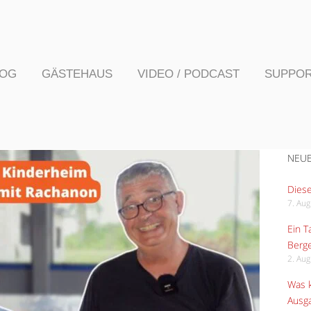
LOG
GÄSTEHAUS
VIDEO / PODCAST
SUPPO
NEUE
Diese
7. Au
Ein 
Berge
2. Au
Was k
Ausga