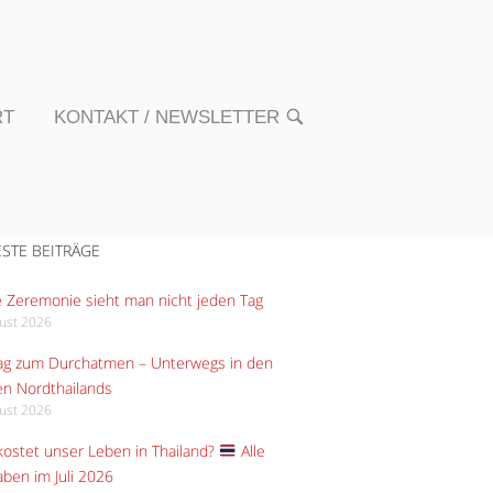
RT
KONTAKT / NEWSLETTER
OPEN
SEARCH
BAR
STE BEITRÄGE
 Zeremonie sieht man nicht jeden Tag
gust 2026
Tag zum Durchatmen – Unterwegs in den
n Nordthailands
gust 2026
ostet unser Leben in Thailand?
Alle
ben im Juli 2026