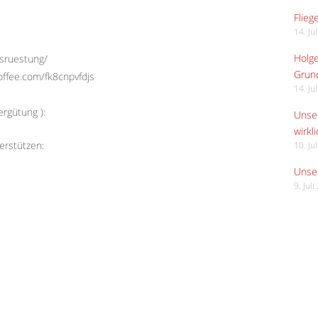
Flieg
14. Ju
Holge
usruestung/
Grund
offee.com/fk8cnpvfdjs
14. Ju
rgütung ):
Unser
wirkli
erstützen:
10. Ju
Unser
9. Jul