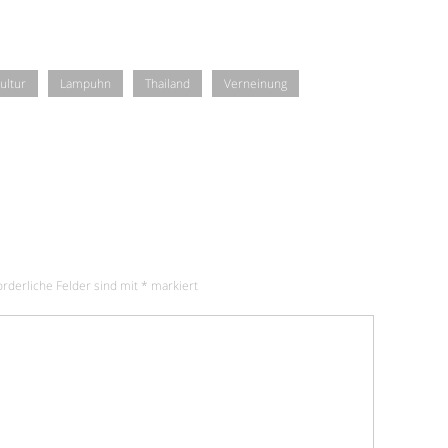
ultur
Lampuhn
Thailand
Verneinung
orderliche Felder sind mit
*
markiert