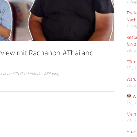
2. Au
Thail
Nach
1. Au
Respe
funkt
rview mit Rachanon #Thailand
29. Ju
Für d
27. Ju
chanon #Thailand #Kinder #Bildung
Waru
26. Ju
Wi
24. Ju
Mein 
23. Ju
Haus 