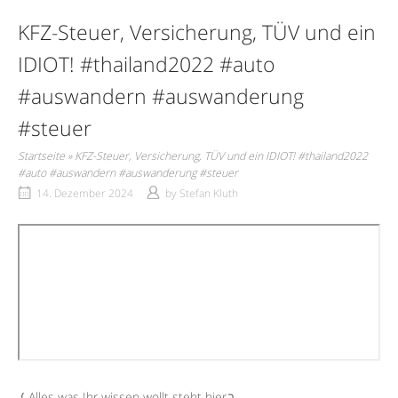
KFZ-Steuer, Versicherung, TÜV und ein
IDIOT! #thailand2022 #auto
#auswandern #auswanderung
#steuer
Startseite
»
KFZ-Steuer, Versicherung, TÜV und ein IDIOT! #thailand2022
#auto #auswandern #auswanderung #steuer
14. Dezember 2024
by
Stefan Kluth
⤹Alles was Ihr wissen wollt steht hier⤵︎