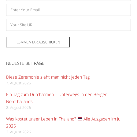
E-
Mail-
Adresse
Website
NEUESTE BEITRÄGE
Diese Zeremonie sieht man nicht jeden Tag
7. August 2026
Ein Tag zum Durchatmen – Unterwegs in den Bergen
Nordthailands
2. August 2026
Was kostet unser Leben in Thailand?
Alle Ausgaben im Juli
2026
2. August 2026