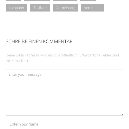
Lampuhn
Thailand
Verneinung
verstehen
SCHREIBE EINEN KOMMENTAR
Deine E-Mail-Adresse wird nicht veröffentlicht.
Erforderliche Felder sind
mit
*
markiert
Kommentar
*
Name