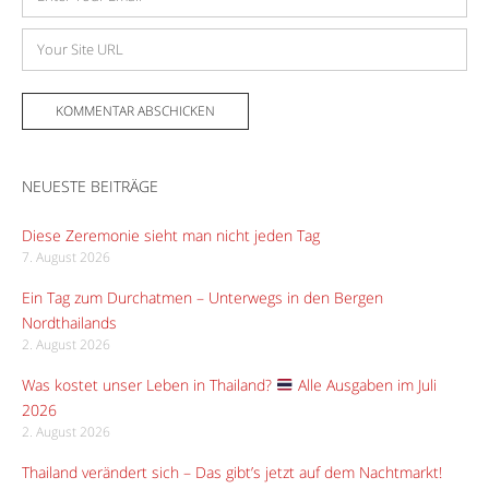
Mail-
Adresse
Website
NEUESTE BEITRÄGE
Diese Zeremonie sieht man nicht jeden Tag
7. August 2026
Ein Tag zum Durchatmen – Unterwegs in den Bergen
Nordthailands
2. August 2026
Was kostet unser Leben in Thailand?
Alle Ausgaben im Juli
2026
2. August 2026
Thailand verändert sich – Das gibt’s jetzt auf dem Nachtmarkt!