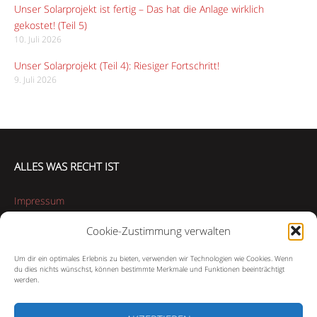
Unser Solarprojekt ist fertig – Das hat die Anlage wirklich
gekostet! (Teil 5)
10. Juli 2026
Unser Solarprojekt (Teil 4): Riesiger Fortschritt!
9. Juli 2026
ALLES WAS RECHT IST
Impressum
Cookie-Zustimmung verwalten
Datenschutzerklärung
Um dir ein optimales Erlebnis zu bieten, verwenden wir Technologien wie Cookies. Wenn
Cookie-Richtlinie (EU)
du dies nichts wünschst, können bestimmte Merkmale und Funktionen beeinträchtigt
werden.