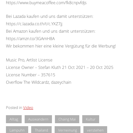
https://www.buymeacoffee.com/fk8cnpvfdjs
Bei Lazada kaufen und uns damit unterstützen:
https://c.lazada.co.th/t/c.YXZ7jj
Bei Amazon kaufen und uns damit unterstützen:
https://amzn.to/3GAmH8A
Wir bekommen hier eine kleine Vergütung für die Werbung!
Music Pro, Artlist License
License Owner – Stefan Kluth 21 Oct 2021 – 20 Oct 2025
License Number – 357615
Overflow The Wildcardz, dazeychain
Posted in
Video
Alltag
Auswandern
Chaing Mai
Kultur
Lampuhn
Thailand
Verneinung
verstehen