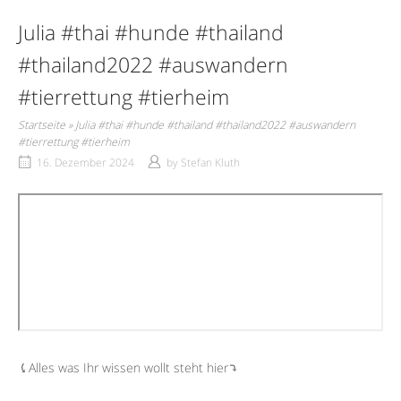
Julia #thai #hunde #thailand
#thailand2022 #auswandern
#tierrettung #tierheim
Startseite
»
Julia #thai #hunde #thailand #thailand2022 #auswandern
#tierrettung #tierheim
16. Dezember 2024
by
Stefan Kluth
⤹Alles was Ihr wissen wollt steht hier⤵︎