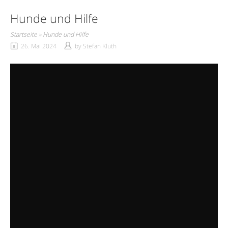
Hunde und Hilfe
Startseite
»
Hunde und Hilfe
26. Mai 2024
by
Stefan Kluth