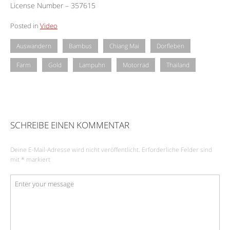
License Number – 357615
Posted in
Video
Auswandern
Bambus
Chiang Mai
Dorfleben
Farm
Gold
Lampuhn
Motorrad
Thailand
SCHREIBE EINEN KOMMENTAR
Deine E-Mail-Adresse wird nicht veröffentlicht.
Erforderliche Felder sind
mit
*
markiert
Kommentar
*