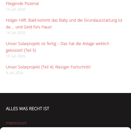
Fliegende Pizzeria!
14. Juli 2026
Holger Hilft. Bald kommt das Baby und die Grundausstattung ist
da … und Geld fürs Haus!
14. Juli 2026
Unser Solarprojekt ist fertig – Das hat die Anlage wirklich
gekostet! (Teil 5)
10. Juli 2026
Unser Solarprojekt (Teil 4): Riesiger Fortschritt!
9. Juli 2026
ALLES WAS RECHT IST
Impressum