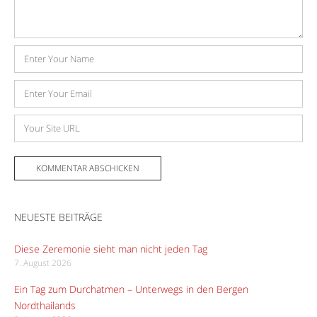
Name
E-
Mail-
Adresse
Website
NEUESTE BEITRÄGE
Diese Zeremonie sieht man nicht jeden Tag
7. August 2026
Ein Tag zum Durchatmen – Unterwegs in den Bergen
Nordthailands