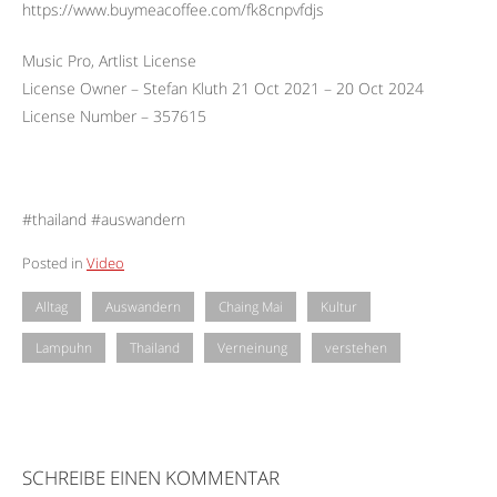
https://www.buymeacoffee.com/fk8cnpvfdjs
Music Pro, Artlist License
License Owner – Stefan Kluth 21 Oct 2021 – 20 Oct 2024
License Number – 357615
#thailand #auswandern
Posted in
Video
Alltag
Auswandern
Chaing Mai
Kultur
Lampuhn
Thailand
Verneinung
verstehen
SCHREIBE EINEN KOMMENTAR