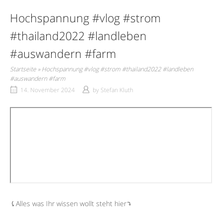
Hochspannung #vlog #strom
#thailand2022 #landleben
#auswandern #farm
Startseite
»
Hochspannung #vlog #strom #thailand2022 #landleben
#auswandern #farm
14. November 2024
by
Stefan Kluth
⤹Alles was Ihr wissen wollt steht hier⤵︎