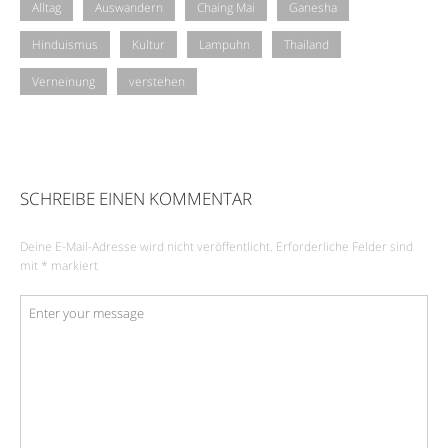
Alltag
Auswandern
Chaing Mai
Ganesha
Hinduismus
Kultur
Lampuhn
Thailand
Verneinung
verstehen
SCHREIBE EINEN KOMMENTAR
Deine E-Mail-Adresse wird nicht veröffentlicht.
Erforderliche Felder sind
mit
*
markiert
Kommentar
*