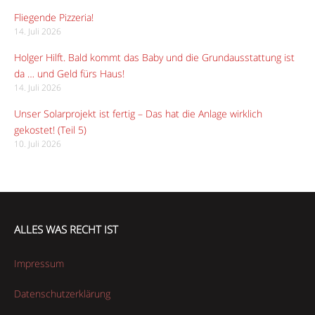
Fliegende Pizzeria!
14. Juli 2026
Holger Hilft. Bald kommt das Baby und die Grundausstattung ist
da … und Geld fürs Haus!
14. Juli 2026
Unser Solarprojekt ist fertig – Das hat die Anlage wirklich
gekostet! (Teil 5)
10. Juli 2026
ALLES WAS RECHT IST
Impressum
Datenschutzerklärung