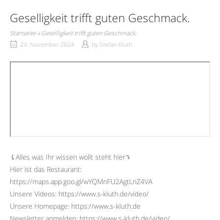
Geselligkeit trifft guten Geschmack.
Startseite
»
Geselligkeit trifft guten Geschmack.
24. November 2024
by
Stefan Kluth
⤹Alles was Ihr wissen wollt steht hier⤵︎
Hier ist das Restaurant:
https://maps.app.goo.gl/wYQMnFU2AgtLnZ4VA
Unsere Videos: https://www.s-kluth.de/video/
Unsere Homepage: https://www.s-kluth.de
Newsletter anmelden: https://www.s-kluth.de/video/