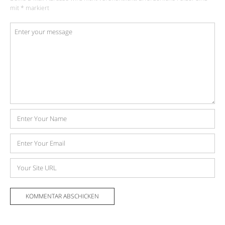
mit
*
markiert
Kommentar
*
Name
E-
Mail-
Adresse
Website