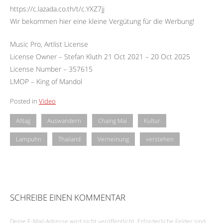
https://c.lazada.co.th/t/c.YXZ7jj
Wir bekommen hier eine kleine Vergütung für die Werbung!
Music Pro, Artlist License
License Owner – Stefan Kluth 21 Oct 2021 – 20 Oct 2025
License Number – 357615
LMOP – King of Mandol
Posted in
Video
Alltag
Auswandern
Chaing Mai
Kultur
Lampuhn
Thailand
Verneinung
verstehen
SCHREIBE EINEN KOMMENTAR
Deine E-Mail-Adresse wird nicht veröffentlicht.
Erforderliche Felder sind