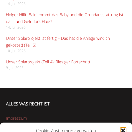
14. Juli 2026
Holger Hilft. Bald kommt das Baby und die Grundausstattung ist
da … und Geld fürs Haus!
14. Juli 2026
Unser Solarprojekt ist fertig – Das hat die Anlage wirklich
gekostet! (Teil 5)
10. Juli 2026
Unser Solarprojekt (Teil 4): Riesiger Fortschritt!
9. Juli 2026
ALLES WAS RECHT IST
Impressum
Cookie-Zustimmung verwalten
Datenschutzerklärung