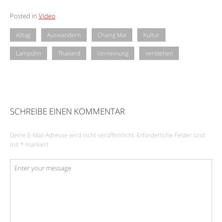
Posted in
Video
Alltag
Auswandern
Chaing Mai
Kultur
Lampuhn
Thailand
Verneinung
verstehen
SCHREIBE EINEN KOMMENTAR
Deine E-Mail-Adresse wird nicht veröffentlicht.
Erforderliche Felder sind
mit
*
markiert
Kommentar
*