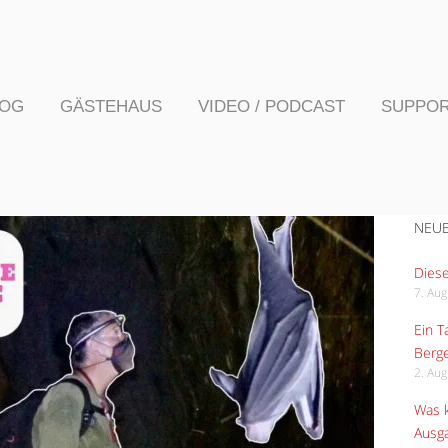
LOG
GÄSTEHAUS
VIDEO / PODCAST
SUPPO
NEUE
Diese
7. Au
Ein 
Berge
2. Au
Was k
Ausga