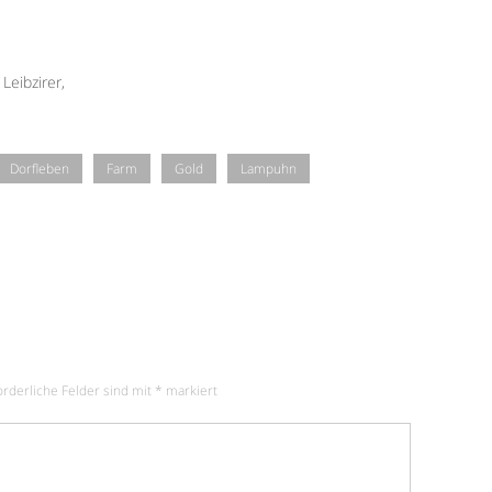
Leibzirer,
Dorfleben
Farm
Gold
Lampuhn
orderliche Felder sind mit
*
markiert