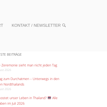
RT
KONTAKT / NEWSLETTER
OPEN
SEARCH
BAR
STE BEITRÄGE
 Zeremonie sieht man nicht jeden Tag
gust 2026
Tag zum Durchatmen – Unterwegs in den
n Nordthailands
gust 2026
ostet unser Leben in Thailand?
Alle
ben im Juli 2026