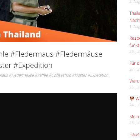
2. Au
Thail
Nach
1. Au
Respe
funkt
hle #Fledermaus #Fledermäuse
29. Ju
ster #Expedition
Für d
27. Ju
maus #Fledermäuse #Kaffee #Coffeeshop #Kloster #Expedition
Waru
26. Ju
Wi
24. Ju
Mein 
23. Ju
Haus 