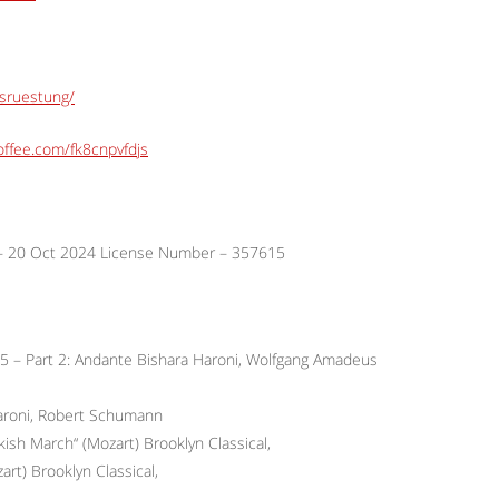
usruestung/
ffee.com/fk8cnpvfdjs
 – 20 Oct 2024 License Number – 357615
45 – Part 2: Andante Bishara Haroni, Wolfgang Amadeus
Haroni, Robert Schumann
kish March“ (Mozart) Brooklyn Classical,
art) Brooklyn Classical,