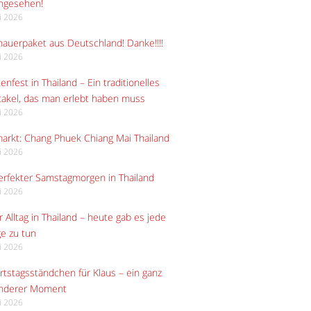
angesehen!
li 2026
auerpaket aus Deutschland! Danke!!!!
li 2026
enfest in Thailand – Ein traditionelles
akel, das man erlebt haben muss
li 2026
arkt: Chang Phuek Chiang Mai Thailand
li 2026
erfekter Samstagmorgen in Thailand
li 2026
 Alltag in Thailand – heute gab es jede
e zu tun
li 2026
tstagsständchen für Klaus – ein ganz
nderer Moment
li 2026