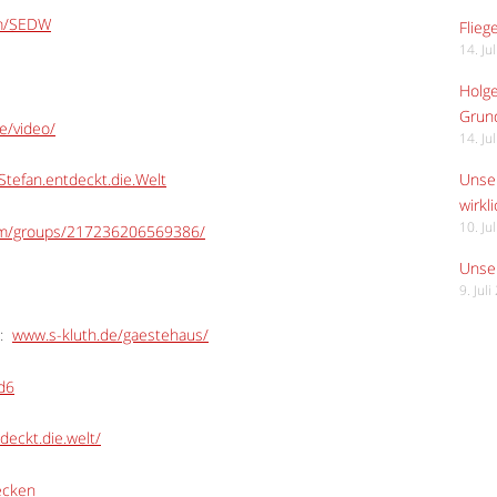
om/SEDW
Flieg
14. Ju
Holge
Grund
e/video/
14. Ju
tefan.entdeckt.die.Welt
Unser
wirkli
10. Ju
om/groups/217236206569386/
Unser
9. Jul
:
www.s-kluth.de/gaestehaus/
Ed6
deckt.die.welt/
ecken