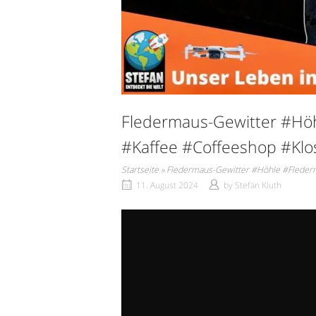
Fledermaus-Gewitter #Hö
#Kaffee #Coffeeshop #Klo
Startseite
»
Fledermaus-Gewitter #Höhle #Fleder
11. August 2024
by
Stefan Kluth