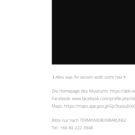
⤹Alles was Ihr wissen wollt steht hier⤵︎
Die Homepage des Museums: https://abk.v
Facebook: www.facebook.com/profile.php?
Maps: https://maps.app.goo.gl/GJc9seauJVx
Bitte nur nach TERMINVEREINBARUNG!
Tel.: +66 84 222 3948