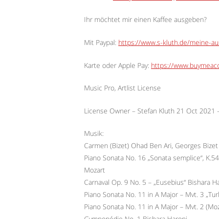
Ihr möchtet mir einen Kaffee ausgeben?
Mit Paypal:
https://www.s-kluth.de/meine-a
Karte oder Apple Pay:
https://www.buymeaco
Music Pro, Artlist License
License Owner – Stefan Kluth 21 Oct 2021
Musik:
Carmen (Bizet) Ohad Ben Ari, Georges Bizet
Piano Sonata No. 16 „Sonata semplice“, K.5
Mozart
Carnaval Op. 9 No. 5 – „Eusebius“ Bishara 
Piano Sonata No. 11 in A Major – Mvt. 3 „Tur
Piano Sonata No. 11 in A Major – Mvt. 2 (Moz
Gymnopédie No. 1 Bishara Haroni,