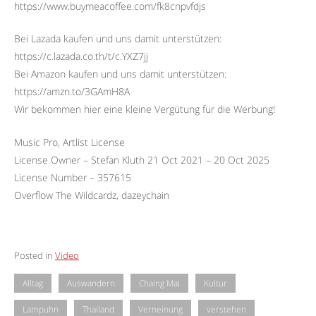
https://www.buymeacoffee.com/fk8cnpvfdjs
Bei Lazada kaufen und uns damit unterstützen:
https://c.lazada.co.th/t/c.YXZ7jj
Bei Amazon kaufen und uns damit unterstützen:
https://amzn.to/3GAmH8A
Wir bekommen hier eine kleine Vergütung für die Werbung!
Music Pro, Artlist License
License Owner – Stefan Kluth 21 Oct 2021 – 20 Oct 2025
License Number – 357615
Overflow The Wildcardz, dazeychain
Posted in
Video
Alltag
Auswandern
Chaing Mai
Kultur
Lampuhn
Thailand
Verneinung
verstehen