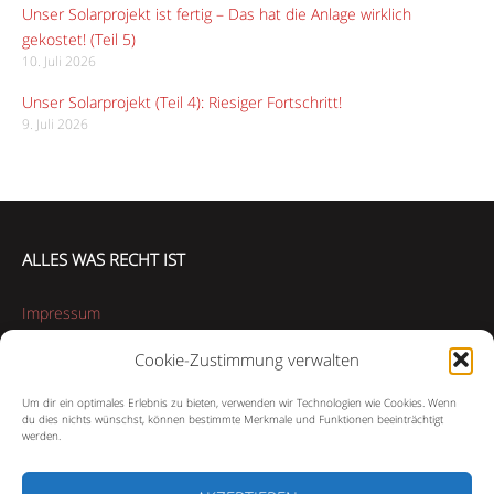
Unser Solarprojekt ist fertig – Das hat die Anlage wirklich
gekostet! (Teil 5)
10. Juli 2026
Unser Solarprojekt (Teil 4): Riesiger Fortschritt!
9. Juli 2026
ALLES WAS RECHT IST
Impressum
Cookie-Zustimmung verwalten
Datenschutzerklärung
Um dir ein optimales Erlebnis zu bieten, verwenden wir Technologien wie Cookies. Wenn
Cookie-Richtlinie (EU)
du dies nichts wünschst, können bestimmte Merkmale und Funktionen beeinträchtigt
werden.