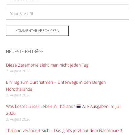
Mail-
Adresse
Website
NEUESTE BEITRÄGE
Diese Zeremonie sieht man nicht jeden Tag
7. August 2026
Ein Tag zum Durchatmen – Unterwegs in den Bergen
Nordthailands
2. August 2026
Was kostet unser Leben in Thailand?
Alle Ausgaben im Juli
2026
2. August 2026
Thailand verändert sich – Das gibt’s jetzt auf dem Nachtmarkt!