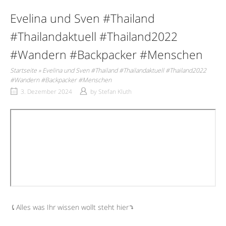
Evelina und Sven #Thailand
#Thailandaktuell #Thailand2022
#Wandern #Backpacker #Menschen
Startseite
»
Evelina und Sven #Thailand #Thailandaktuell #Thailand2022
#Wandern #Backpacker #Menschen
3. Dezember 2024
by
Stefan Kluth
⤹Alles was Ihr wissen wollt steht hier⤵︎