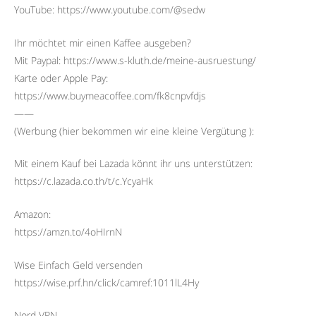
YouTube: https://www.youtube.com/@sedw
Ihr möchtet mir einen Kaffee ausgeben?
Mit Paypal: https://www.s-kluth.de/meine-ausruestung/
Karte oder Apple Pay:
https://www.buymeacoffee.com/fk8cnpvfdjs
——
(Werbung (hier bekommen wir eine kleine Vergütung ):
Mit einem Kauf bei Lazada könnt ihr uns unterstützen:
https://c.lazada.co.th/t/c.YcyaHk
Amazon:
https://amzn.to/4oHIrnN
Wise Einfach Geld versenden
https://wise.prf.hn/click/camref:1011lL4Hy
Nord VPN