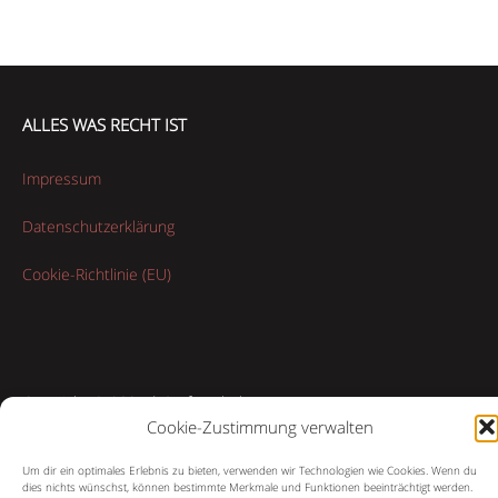
ALLES WAS RECHT IST
Impressum
Datenschutzerklärung
Cookie-Richtlinie (EU)
Copyright © 2021 | Stefan Kluth
Cookie-Zustimmung verwalten
Um dir ein optimales Erlebnis zu bieten, verwenden wir Technologien wie Cookies. Wenn du
dies nichts wünschst, können bestimmte Merkmale und Funktionen beeinträchtigt werden.