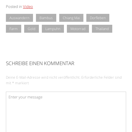
Posted in
Video
Auswandern
Bambus
Chiang Mai
Dorfleben
Farm
Gold
Lampuhn
Motorrad
Thailand
SCHREIBE EINEN KOMMENTAR
Deine E-Mail-Adresse wird nicht veröffentlicht.
Erforderliche Felder sind
mit
*
markiert
Kommentar
*