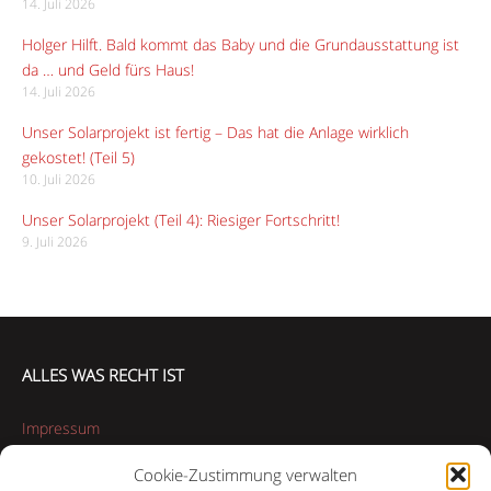
14. Juli 2026
Holger Hilft. Bald kommt das Baby und die Grundausstattung ist
da … und Geld fürs Haus!
14. Juli 2026
Unser Solarprojekt ist fertig – Das hat die Anlage wirklich
gekostet! (Teil 5)
10. Juli 2026
Unser Solarprojekt (Teil 4): Riesiger Fortschritt!
9. Juli 2026
ALLES WAS RECHT IST
Impressum
Cookie-Zustimmung verwalten
Datenschutzerklärung