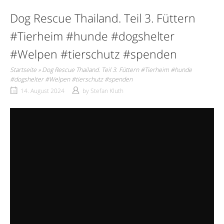
Dog Rescue Thailand. Teil 3. Füttern
#Tierheim #hunde #dogshelter
#Welpen #tierschutz #spenden
Startseite
»
Dog Rescue Thailand. Teil 3. Füttern #Tierheim #hunde
#dogshelter #Welpen #tierschutz #spenden
14. August 2024
by
Stefan Kluth