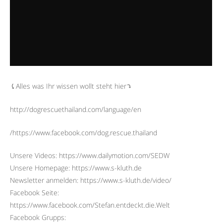
⤹Alles was Ihr wissen wollt steht hier⤵︎
http://dogrescuethailand.com/language/en
/https://www.facebook.com/dog.rescue.thailand
Unsere Videos: https://www.dailymotion.com/SEDW
Unsere Homepage: https://www.s-kluth.de
Newsletter anmelden: https://www.s-kluth.de/video/
Facebook Seite:
https://www.facebook.com/Stefan.entdeckt.die.Welt
Facebook Grupps: