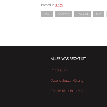
Posted in
Blogs
infall
Sonkran
Thailand
tote
ALLES WAS RECHT IST
Impressum
Datenschutzerklärung
Cookie-Richtlinie (EU)