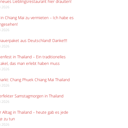
neues Lieblingsrestaurant hier draußen!
li 2026
in Chiang Mai zu vermieten – Ich habe es
angesehen!
li 2026
auerpaket aus Deutschland! Danke!!!!
li 2026
enfest in Thailand – Ein traditionelles
akel, das man erlebt haben muss
li 2026
arkt: Chang Phuek Chiang Mai Thailand
li 2026
erfekter Samstagmorgen in Thailand
li 2026
 Alltag in Thailand – heute gab es jede
e zu tun
li 2026