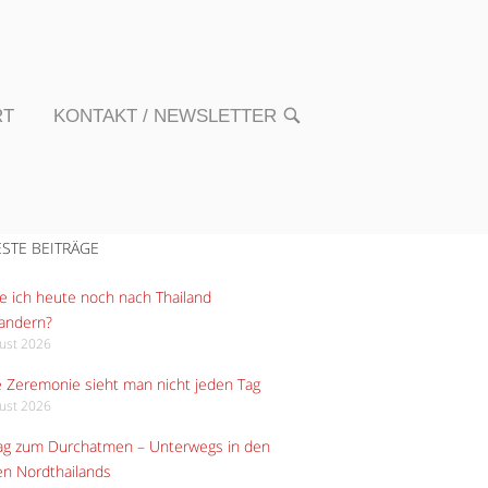
RT
KONTAKT / NEWSLETTER
OPEN
SEARCH
BAR
STE BEITRÄGE
 ich heute noch nach Thailand
andern?
gust 2026
 Zeremonie sieht man nicht jeden Tag
gust 2026
Tag zum Durchatmen – Unterwegs in den
n Nordthailands