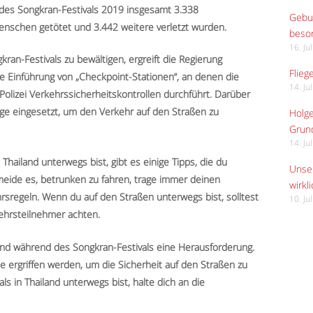
es Songkran-Festivals 2019 insgesamt 3.338
Gebur
enschen getötet und 3.442 weitere verletzt wurden.
beso
16. Ju
an-Festivals zu bewältigen, ergreift die Regierung
Flieg
e Einführung von „Checkpoint-Stationen“, an denen die
14. Ju
Polizei Verkehrssicherheitskontrollen durchführt. Darüber
ge eingesetzt, um den Verkehr auf den Straßen zu
Holge
Grund
14. Ju
hailand unterwegs bist, gibt es einige Tipps, die du
Unser
rmeide es, betrunken zu fahren, trage immer deinen
wirkli
hrsregeln. Wenn du auf den Straßen unterwegs bist, solltest
10. Ju
ehrsteilnehmer achten.
land während des Songkran-Festivals eine Herausforderung.
 ergriffen werden, um die Sicherheit auf den Straßen zu
s in Thailand unterwegs bist, halte dich an die