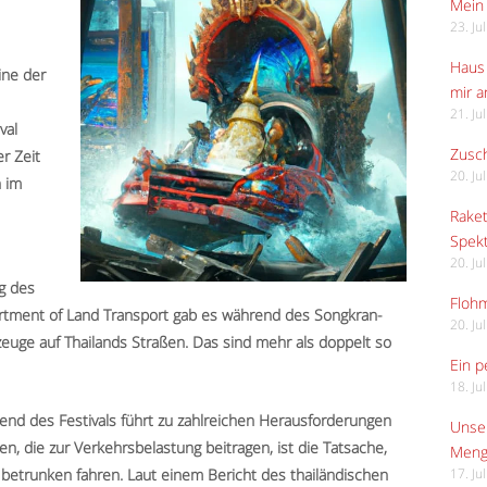
Mein 
23. Ju
Haus 
ine der
mir 
21. Ju
val
Zusch
r Zeit
20. Ju
n im
Raket
Spekt
20. Ju
g des
Flohm
tment of Land Transport gab es während des Songkran-
20. Ju
zeuge auf Thailands Straßen. Das sind mehr als doppelt so
Ein p
18. Ju
d des Festivals führt zu zahlreichen Herausforderungen
Unser
n, die zur Verkehrsbelastung beitragen, ist die Tatsache,
Meng
betrunken fahren. Laut einem Bericht des thailändischen
17. Ju