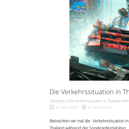
Die Verkehrssituation in 
Startseite
»
Die Verkehrssituation in Thailand wäh
14. April 2023
by
Stefan Kluth
Betrachten wir mal die Verkehrssituation in
Thailand während der Songkranfestivitäten.