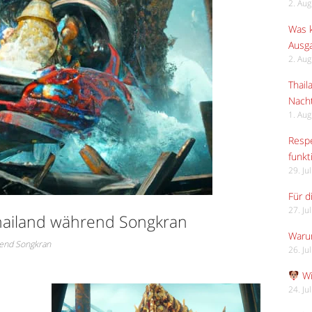
2. Au
Was k
Ausga
2. Au
Thail
Nach
1. Au
Respe
funkt
29. Ju
Für d
27. Ju
Thailand während Songkran
Waru
rend Songkran
26. Ju
Wi
24. Ju