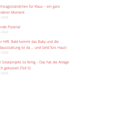
tstagsständchen für Klaus – ein ganz
nderer Moment
li 2026
ende Pizzeria!
li 2026
r Hilft. Bald kommt das Baby und die
ausstattung ist da … und Geld fürs Haus!
li 2026
 Solarprojekt ist fertig – Das hat die Anlage
ch gekostet! (Teil 5)
li 2026