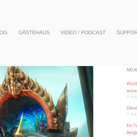
LOG
GÄSTEHAUS
VIDEO / PODCAST
SUPPO
NEUE
Würde
ausw
9. Au
Diese
7. Au
Ein 
Berge