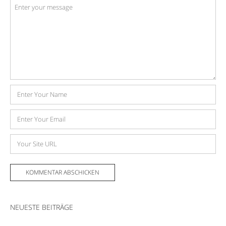
Kommentar
*
Name
E-
Mail-
Adresse
Website
NEUESTE BEITRÄGE