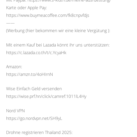
Karte oder Apple Pay:
https://www.buymeacoffee.com/fk8cnpvfdjs
——
(Werbung (hier bekommen wir eine kleine Vergütung ):
Mit einem Kauf bei Lazada könnt ihr uns unterstützen:
https://c.lazada.co.th/t/c.YcyaHk
Amazon:
https://amzn.to/4oHIrnN
Wise Einfach Geld versenden
https://wise.prf.hn/click/camref:1011lL4Hy
Nord VPN
https://go.nordvpn.net/SH9yL
Drohne registrieren Thailand 2025: