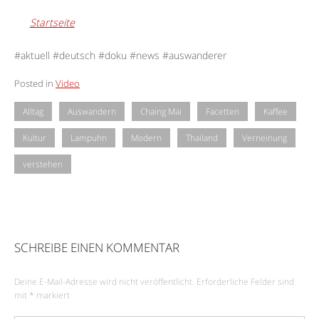
Startseite
#aktuell #deutsch #doku #news #auswanderer
Posted in
Video
Alltag
Auswandern
Chaing Mai
Facetten
Kaffee
Kultur
Lampuhn
Modern
Thailand
Verneinung
verstehen
SCHREIBE EINEN KOMMENTAR
Deine E-Mail-Adresse wird nicht veröffentlicht.
Erforderliche Felder sind
mit
*
markiert