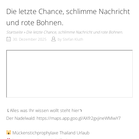
Die letzte Chance, schlimme Nachricht
und rote Bohnen.
Startseite
»
Die letzte Chance, schlimme Nachricht und rote Bohnen.
30. Dezember 2025
by
Stefan Kluth
⤹Alles was Ihr wissen wollt steht hier⤵︎
Der Nadelwald: https://maps.app.goo.gl/AXfr2gxjineWMiwY7
Mückenstichprophylaxe Thailand Urlaub