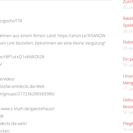
Zusch
20. Ju
Raket
1crgvsXvvT78
Spekt
20. Ju
nahmen aus einem fernen Land: https://amzn.to/3I5ANQW
Flohm
diesen Link bestellen, bekommen wir eine kleine Vergütung“
20. Ju
/maps/r8P1utxQ1xWdXZ628
Ein p
o/
18. Ju
Unser
e/video/
Meng
tefan.entdeckt.die.Welt
17. Ju
com/groups/217236206569386/
Gebur
beso
 www.s-kluth.de/gaestehaus/l
16. Ju
Ed6
deckt.die.welt/
Flieg
14. Ju
ecken