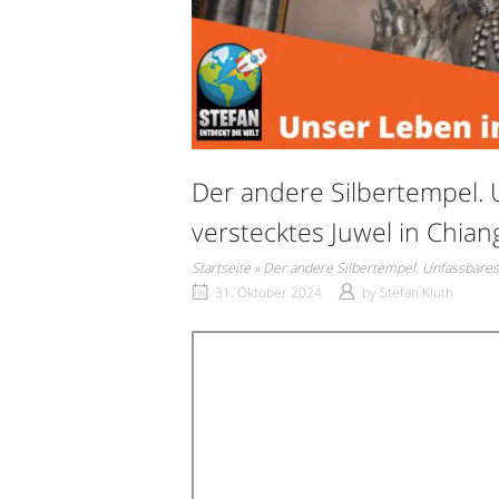
Der andere Silbertempel.
verstecktes Juwel in Chian
Startseite
»
Der andere Silbertempel. Unfassbares 
31. Oktober 2024
by
Stefan Kluth