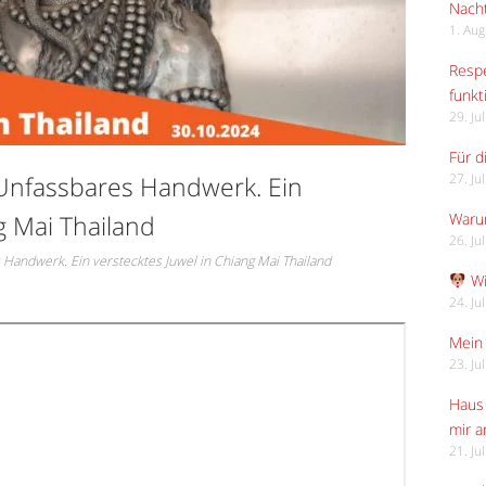
Nach
1. Au
Respe
funkt
29. Ju
Für d
 Unfassbares Handwerk. Ein
27. Ju
g Mai Thailand
Waru
26. Ju
Handwerk. Ein verstecktes Juwel in Chiang Mai Thailand
Wi
24. Ju
Mein 
23. Ju
Haus 
mir 
21. Ju