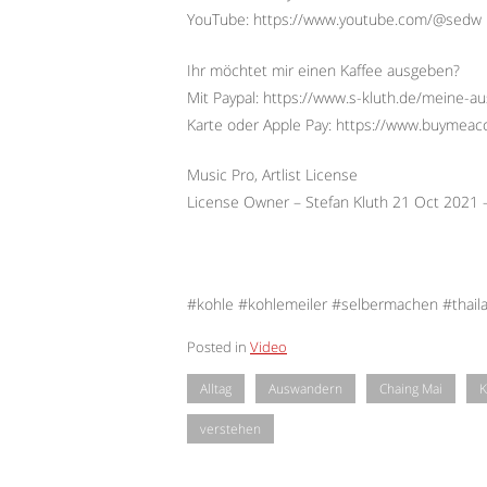
YouTube: https://www.youtube.com/@sedw
Ihr möchtet mir einen Kaffee ausgeben?
Mit Paypal: https://www.s-kluth.de/meine-a
Karte oder Apple Pay: https://www.buymeac
Music Pro, Artlist License
License Owner – Stefan Kluth 21 Oct 2021
#kohle #kohlemeiler #selbermachen #thai
Posted in
Video
Alltag
Auswandern
Chaing Mai
K
verstehen