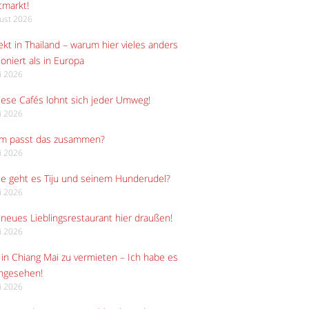
tmarkt!
gust 2026
kt in Thailand – warum hier vieles anders
ioniert als in Europa
li 2026
iese Cafés lohnt sich jeder Umweg!
li 2026
m passt das zusammen?
li 2026
e geht es Tiju und seinem Hunderudel?
li 2026
neues Lieblingsrestaurant hier draußen!
li 2026
in Chiang Mai zu vermieten – Ich habe es
angesehen!
li 2026