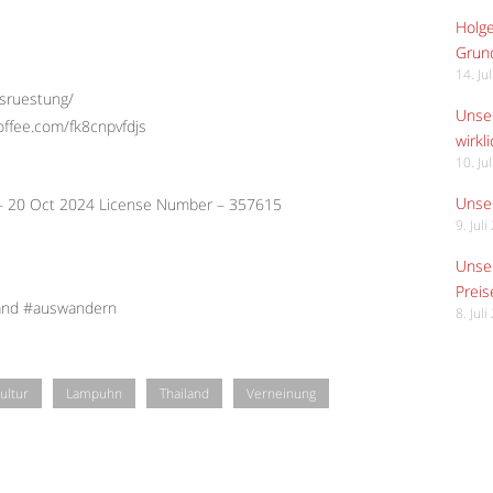
Holge
Grund
14. Ju
usruestung/
Unser
offee.com/fk8cnpvfdjs
wirkli
10. Ju
Unser
 – 20 Oct 2024 License Number – 357615
9. Jul
Unser
Preis
land #auswandern
8. Jul
ultur
Lampuhn
Thailand
Verneinung