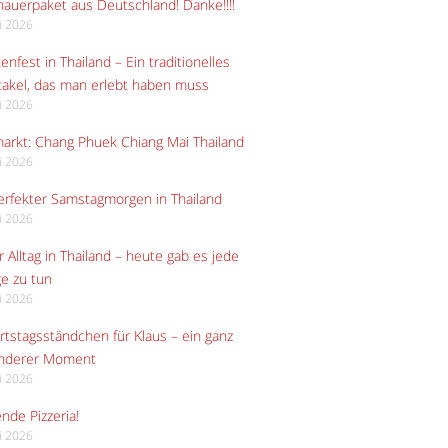
auerpaket aus Deutschland! Danke!!!!
li 2026
enfest in Thailand – Ein traditionelles
akel, das man erlebt haben muss
li 2026
arkt: Chang Phuek Chiang Mai Thailand
li 2026
erfekter Samstagmorgen in Thailand
li 2026
 Alltag in Thailand – heute gab es jede
e zu tun
li 2026
tstagsständchen für Klaus – ein ganz
nderer Moment
li 2026
ende Pizzeria!
li 2026