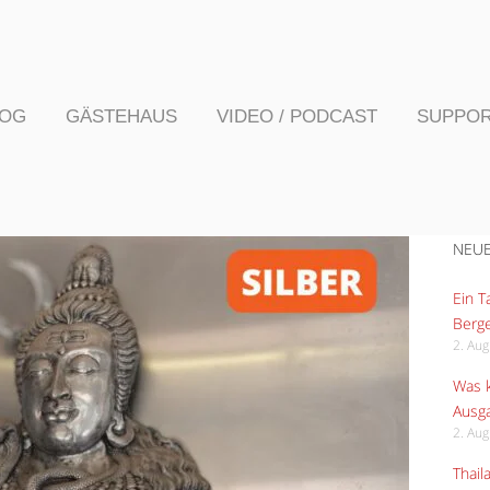
LOG
GÄSTEHAUS
VIDEO / PODCAST
SUPPO
NEUE
Ein 
Berge
2. Au
Was k
Ausga
2. Au
Thail