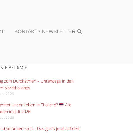
RT
KONTAKT / NEWSLETTER
OPEN
SEARCH
BAR
STE BEITRÄGE
Tag zum Durchatmen – Unterwegs in den
n Nordthailands
gust 2026
ostet unser Leben in Thailand?
Alle
ben im Juli 2026
gust 2026
and verändert sich – Das gibt’s jetzt auf dem