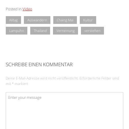
Posted in
Video
Alltag
Auswandern
Chaing Mai
Kultur
Lampuhn
Thailand
Verneinung
verstehen
SCHREIBE EINEN KOMMENTAR
Deine E-Mail-Adresse wird nicht veröffentlicht.
Erforderliche Felder sind
mit
*
markiert
Kommentar
*