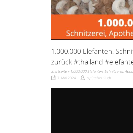
1.000.000 Elefanten. Schni
zurück #thailand #elefan
Startseite
»
1.000.000 Elefanten. Schnitzerei, Apo
7. Mai 2024
by
Stefan Kluth