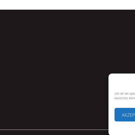
Um dir ein opt
wünschst, könn
AKZEP