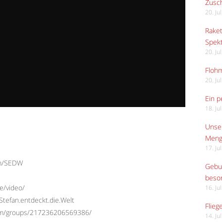
Zusch
20. Ju
Raket
Spekt
20. Ju
Flohm
20. Ju
Ein p
18. Ju
Unser
Meng
17. Ju
om/SEDW
Gebur
beso
e/video/
16. Ju
tefan.entdeckt.die.Welt
Flieg
com/groups/217236206569386/
14. Ju