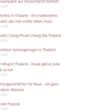
auerpaket aus Deutschland! Danke!!!!
li 2026
enfest in Thailand – Ein traditionelles
akel, das man erlebt haben muss
li 2026
arkt: Chang Phuek Chiang Mai Thailand
li 2026
erfekter Samstagmorgen in Thailand
li 2026
 Alltag in Thailand – heute gab es jede
e zu tun
li 2026
tstagsständchen für Klaus – ein ganz
nderer Moment
li 2026
ende Pizzeria!
li 2026