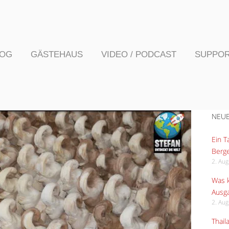
LOG
GÄSTEHAUS
VIDEO / PODCAST
SUPPO
NEUE
Ein 
Berge
2. Au
Was k
Ausga
2. Au
Thail